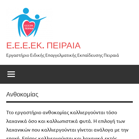
Skip
to
content
Ε.Ε.Ε.ΕΚ. ΠΕΙΡΑΙΑ
Εργαστήριο Ειδικής Επαγγελματικής Εκπαίδευσης Πειραιά
Ανθοκομίας
Ττο εργαστήριο ανθοκομίας καλλιεργούνται τόσο
λαχανικά όσο και καλλωπιστικά φυτά. Η επιλογή των
λαχανικών που καλλιεργούνται γίνεται ανάλογα με την
εποχή. Επίσης καλλιεργούνται και λαχανικά εκτός