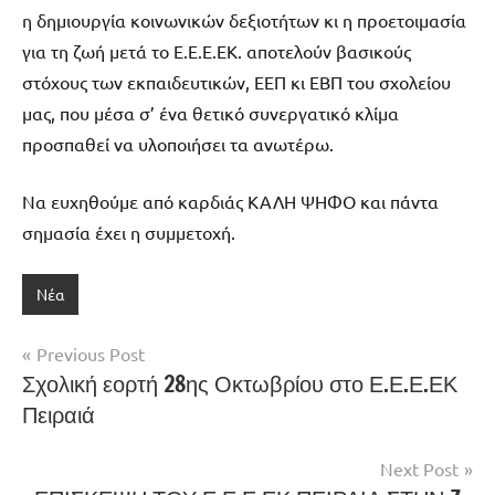
η δημιουργία κοινωνικών δεξιοτήτων κι η προετοιμασία
για τη ζωή μετά το Ε.Ε.Ε.ΕΚ. αποτελούν βασικούς
στόχους των εκπαιδευτικών, ΕΕΠ κι ΕΒΠ του σχολείου
μας, που μέσα σ’ ένα θετικό συνεργατικό κλίμα
προσπαθεί να υλοποιήσει τα ανωτέρω.
Να ευχηθούμε από καρδιάς ΚΑΛΗ ΨΗΦΟ και πάντα
σημασία έχει η συμμετοχή.
Νέα
Πλοήγηση
Previous Post
Σχολική εορτή 28ης Οκτωβρίου στο Ε.Ε.Ε.ΕΚ
άρθρων
Πειραιά
Next Post