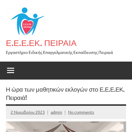
Skip
to
content
Ε.Ε.Ε.ΕΚ. ΠΕΙΡΑΙΑ
Εργαστήριο Ειδικής Επαγγελματικής Εκπαίδευσης Πειραιά
Η ώρα των μαθητικών εκλογών στο Ε.Ε.Ε.ΕΚ.
Πειραιά!
2 Νοεμβρίου 2023
admin
No comments