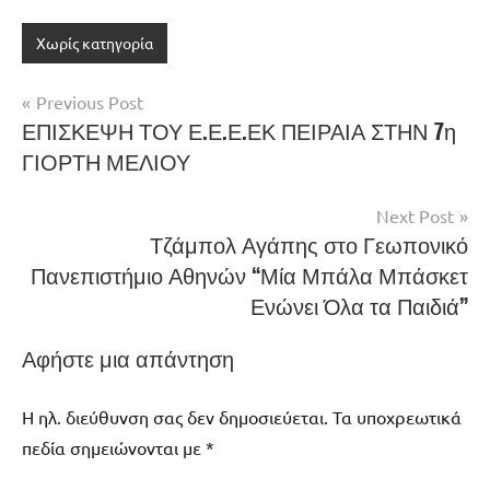
Χωρίς κατηγορία
Πλοήγηση
Previous Post
ΕΠΙΣΚΕΨΗ ΤΟΥ Ε.Ε.Ε.ΕΚ ΠΕΙΡΑΙΑ ΣΤΗΝ 7η
άρθρων
ΓΙΟΡΤΗ ΜΕΛΙΟΥ
Next Post
Τζάμπολ Αγάπης στο Γεωπονικό
Πανεπιστήμιο Αθηνών “Μία Μπάλα Μπάσκετ
Ενώνει Όλα τα Παιδιά”
Αφήστε μια απάντηση
Η ηλ. διεύθυνση σας δεν δημοσιεύεται.
Τα υποχρεωτικά
πεδία σημειώνονται με
*