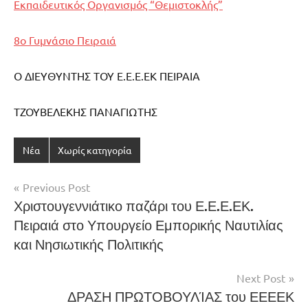
Εκπαιδευτικός Οργανισμός “Θεμιστοκλής”
8ο Γυμνάσιο Πειραιά
Ο ΔΙΕΥΘΥΝΤΗΣ ΤΟΥ Ε.Ε.Ε.ΕΚ ΠΕΙΡΑΙΑ
ΤΖΟΥΒΕΛΕΚΗΣ ΠΑΝΑΓΙΩΤΗΣ
Νέα
Χωρίς κατηγορία
Πλοήγηση
Previous Post
Χριστουγεννιάτικο παζάρι του Ε.Ε.Ε.ΕΚ.
άρθρων
Πειραιά στο Υπουργείο Εμπορικής Ναυτιλίας
και Νησιωτικής Πολιτικής
Next Post
ΔΡΑΣΗ ΠΡΩΤΟΒΟΥΛΊΑΣ του ΕΕΕΕΚ