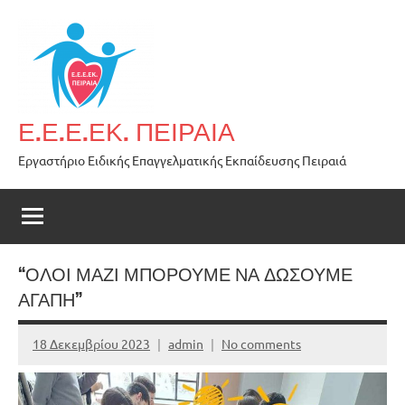
Skip
to
content
Ε.Ε.Ε.ΕΚ. ΠΕΙΡΑΙΑ
Εργαστήριο Ειδικής Επαγγελματικής Εκπαίδευσης Πειραιά
“ΟΛΟΙ ΜΑΖΙ ΜΠΟΡΟΥΜΕ ΝΑ ΔΩΣΟΥΜΕ
ΑΓΑΠΗ”
18 Δεκεμβρίου 2023
admin
No comments