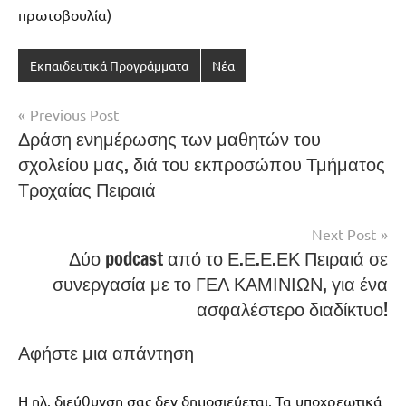
πρωτοβουλία)
Εκπαιδευτικά Προγράμματα
Νέα
Πλοήγηση
Previous Post
Δράση ενημέρωσης των μαθητών του
άρθρων
σχολείου μας, διά του εκπροσώπου Τμήματος
Τροχαίας Πειραιά
Next Post
Δύο podcast από το Ε.Ε.Ε.ΕΚ Πειραιά σε
συνεργασία με το ΓΕΛ ΚΑΜΙΝΙΩΝ, για ένα
ασφαλέστερο διαδίκτυο!
Αφήστε μια απάντηση
Η ηλ. διεύθυνση σας δεν δημοσιεύεται.
Τα υποχρεωτικά