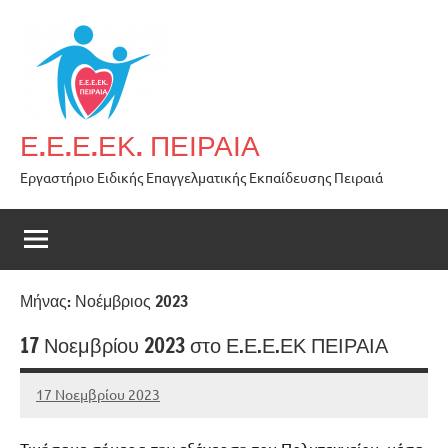
Skip
to
content
Ε.Ε.Ε.ΕΚ. ΠΕΙΡΑΙΑ
Εργαστήριο Ειδικής Επαγγελματικής Εκπαίδευσης Πειραιά
Μήνας:
Νοέμβριος 2023
17 Νοεμβρίου 2023 στο Ε.Ε.Ε.ΕΚ ΠΕΙΡΑΙΑ
17 Νοεμβρίου 2023
admin
No
comments
Τιμήσαμε σήμερα την εξέγερση του Πολυτεχνείου, μέσα