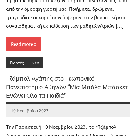
από την όμορφη γιορτή μας. Ποιήματα, δρώμενα,
τραγούδια και χοροί συνείσφεραν στην βιωματική και
συναισθηματική εκπαίδευση των μαθητών/τριών […]
Read more
Γιορτές
Νέα
Τζάμπολ Αγάπης στο Γεωπονικό
Πανεπιστήμιο Αθηνών “Μία Μπάλα Μπάσκετ
Ενώνει Όλα τα Παιδιά”
10 Νοεμβρίου 2023
admin
No
comments
Tην Παρασκευή 10 Νοεμβρίου 2023, το «Τζάμπολ
Αγάπης» σε συνεργασία με τον Τομέα Φυσικής Αγωγής