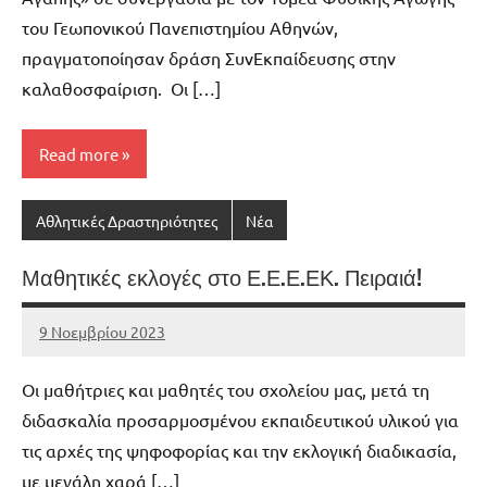
του Γεωπονικού Πανεπιστημίου Αθηνών,
πραγματοποίησαν δράση ΣυνΕκπαίδευσης στην
καλαθοσφαίριση. Οι […]
Read more
Αθλητικές Δραστηριότητες
Νέα
Μαθητικές εκλογές στο Ε.Ε.Ε.ΕΚ. Πειραιά!
9 Νοεμβρίου 2023
admin
No
comments
Οι μαθήτριες και μαθητές του σχολείου μας, μετά τη
διδασκαλία προσαρμοσμένου εκπαιδευτικού υλικού για
τις αρχές της ψηφοφορίας και την εκλογική διαδικασία,
με μεγάλη χαρά […]